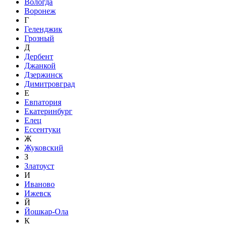
Вологда
Воронеж
Г
Геленджик
Грозный
Д
Дербент
Джанкой
Дзержинск
Димитровград
Е
Евпатория
Екатеринбург
Елец
Ессентуки
Ж
Жуковский
З
Златоуст
И
Иваново
Ижевск
Й
Йошкар-Ола
К