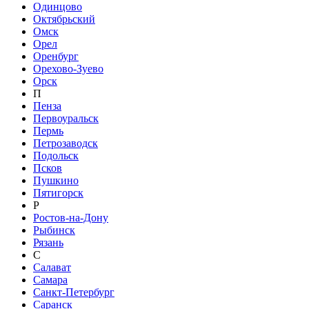
Одинцово
Октябрьский
Омск
Орел
Оренбург
Орехово-Зуево
Орск
П
Пенза
Первоуральск
Пермь
Петрозаводск
Подольск
Псков
Пушкино
Пятигорск
Р
Ростов-на-Дону
Рыбинск
Рязань
С
Салават
Самара
Санкт-Петербург
Саранск