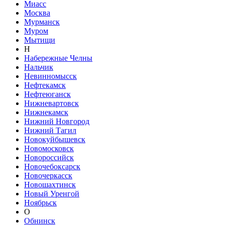
Миасс
Москва
Мурманск
Муром
Мытищи
Н
Набережные Челны
Нальчик
Невинномысск
Нефтекамск
Нефтеюганск
Нижневартовск
Нижнекамск
Нижний Новгород
Нижний Тагил
Новокуйбышевск
Новомосковск
Новороссийск
Новочебоксарск
Новочеркасск
Новошахтинск
Новый Уренгой
Ноябрьск
О
Обнинск