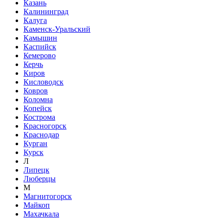
Казань
Калининград
Калуга
Каменск-Уральский
Камышин
Каспийск
Кемерово
Керчь
Киров
Кисловодск
Ковров
Коломна
Копейск
Кострома
Красногорск
Краснодар
Курган
Курск
Л
Липецк
Люберцы
М
Магнитогорск
Майкоп
Махачкала