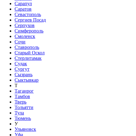
Сарапул
Саратов
Севастополь
Сергиев Посад
Серпухов
Симферополь
Смоленск
Сочи
Ставрополь
Старый Оскол
Стерлитамак
Судак
Сургут
Сызрань
Сыктывкар
Т
Таганрог
Тамбов
Тверь
Тольятти
Тула
Тюмень
У
Ульяновск
Уфа