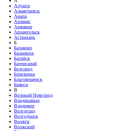
А
Алушта
Альметьевск
Анапа
Арзамас
Армавир
Архангельск
Астрахань
Б
Балаково
Балашиха
Батайск
Бахчисарай
Белгород
Березники
Благовещенск
Брянск
В
Великий Новгород
Владикавказ
Владимир
Волгоград
Волгодонск
Волжск
Волжский