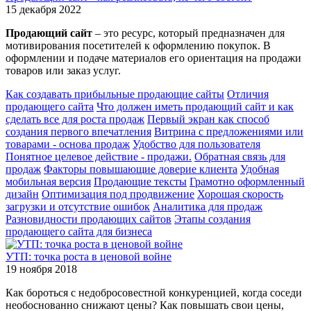
15 декабря 2022
Продающий сайт
– это ресурс, который предназначен для
мотивирования посетителей к оформлению покупок. В
оформлении и подаче материалов его ориентация на продажи
товаров или заказ услуг.
Как создавать прибыльные продающие сайты
Отличия
продающего сайта
Что должен иметь продающий сайт и как
сделать все для роста продаж
Первый экран как способ
создания первого впечатления
Витрина с предложениями или
товарами - основа продаж
Удобство для пользователя
Понятное целевое действие - продажи.
Обратная связь для
продаж
Факторы повышающие доверие клиента
Удобная
мобильная версия
Продающие тексты
Грамотно оформленный
дизайн
Оптимизация под продвижение
Хорошая скорость
загрузки и отсутствие ошибок
Аналитика для продаж
Разновидности продающих сайтов
Этапы создания
продающего сайта для бизнеса
УТП: точка роста в ценовой войне
19 ноября 2018
Как бороться с недобросовестной конкуренцией, когда соседи
необоснованно снижают цены? Как повышать свои цены,