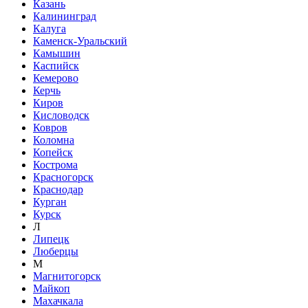
Казань
Калининград
Калуга
Каменск-Уральский
Камышин
Каспийск
Кемерово
Керчь
Киров
Кисловодск
Ковров
Коломна
Копейск
Кострома
Красногорск
Краснодар
Курган
Курск
Л
Липецк
Люберцы
М
Магнитогорск
Майкоп
Махачкала