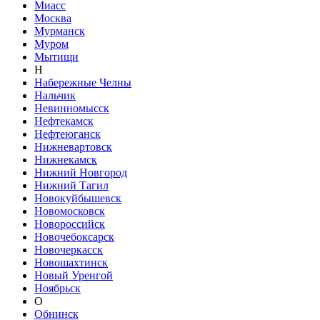
Миасс
Москва
Мурманск
Муром
Мытищи
Н
Набережные Челны
Нальчик
Невинномысск
Нефтекамск
Нефтеюганск
Нижневартовск
Нижнекамск
Нижний Новгород
Нижний Тагил
Новокуйбышевск
Новомосковск
Новороссийск
Новочебоксарск
Новочеркасск
Новошахтинск
Новый Уренгой
Ноябрьск
О
Обнинск