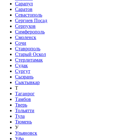
Сарапул
Саратов
Севастополь
Сергиев Посад
Серпухов
Симферополь
Смоленск
Сочи
Ставрополь
Старый Оскол
Стерлитамак
Судак
Сургут
Сызрань
Сыктывкар
Т
Таганрог
Тамбов
Тверь
Тольятти
Тула
Тюмень
У
Ульяновск
Уфа