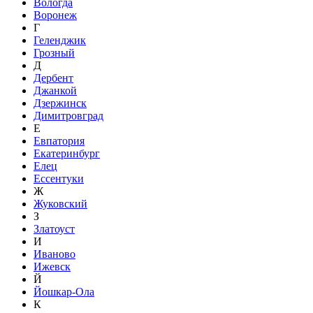
Вологда
Воронеж
Г
Геленджик
Грозный
Д
Дербент
Джанкой
Дзержинск
Димитровград
Е
Евпатория
Екатеринбург
Елец
Ессентуки
Ж
Жуковский
З
Златоуст
И
Иваново
Ижевск
Й
Йошкар-Ола
К