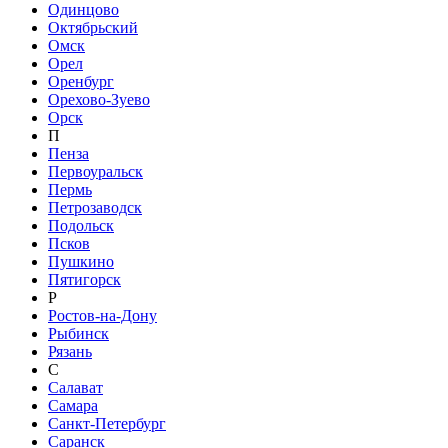
Одинцово
Октябрьский
Омск
Орел
Оренбург
Орехово-Зуево
Орск
П
Пенза
Первоуральск
Пермь
Петрозаводск
Подольск
Псков
Пушкино
Пятигорск
Р
Ростов-на-Дону
Рыбинск
Рязань
С
Салават
Самара
Санкт-Петербург
Саранск