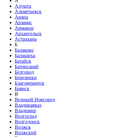
А
Алушта
Альметьевск
Анапа
Арзамас
Армавир
Архангельск
Астрахань
Б
Балаково
Балашиха
Батайск
Бахчисарай
Белгород
Березники
Благовещенск
Брянск
В
Великий Новгород
Владикавказ
Владимир
Волгоград
Волгодонск
Волжск
Волжский