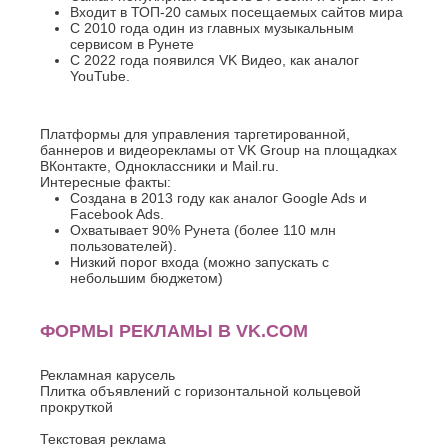
Хасавюрт
Липецк
Входит в ТОП-20 самых посещаемых сайтов мира
Химки
С 2010 года один из главных музыкальным
Люберцы
сервисом в Рунете
Ч
М
С 2022 года появился VK Видео, как аналог
YouTube.
Чебоксары
Магнитогорск
Челябинск
Майкоп
Череповец
Махачкала
Платформы для управления таргетированной,
Черкесск
Миасс
баннеров и видеорекламы от VK Group на площадках
ВКонтакте, Одноклассники и Mail.ru.
Москва
Ш
Интересные факты:
Мурманск
Создана в 2013 году как аналог Google Ads и
Шахты
Муром
Facebook Ads.
Мытищи
Охватывает 90% Рунета (более 110 млн
Э
пользователей).
Н
Низкий порог входа (можно запускать с
Электросталь
небольшим бюджетом)
Энгельс
Набережные
Челны
Я
Нальчик
ФОРМЫ РЕКЛАМЫ В VK.COM
Ялта
Невинномысск
Ярославль
Нефтекамск
Рекламная карусель
Плитка объявлений с горизонтальной кольцевой
прокруткой
Текстовая реклама