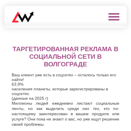
Выберите
город
Нефтеюганск
А
ТАРГЕТИРОВАННАЯ РЕКЛАМА
Нижневартовск
В
Нижнекамск
Алушта
СОЦИАЛЬНОЙ СЕТИ В
Нижний
Альметьевск
ВОЛГОГРАДЕ
Новгород
Анапа
Нижний
Арзамас
Тагил
Ваш клиент уже есть в соцсетях – осталось только его
Армавир
найти!
Новокуйбышевск
Архангельск
63,9%
Новомосковск
населения планеты, которые зарегистрированы в
Астрахань
Новороссийск
соцсетях.
Б
Новочебоксарск
(данные на 2025 г)
Миллионы людей ежедневно листают социальные
Новочеркасск
Балаково
ленты, но как выделить среди них тех, кто по-
Новошахтинск
Балашиха
настоящему заинтересован в вашем продукте или
Новый
Батайск
услуге? Они пока не знают о вас, но уже ищут решение
Уренгой
Бахчисарай
своей проблемы.
Ноябрьск
Белгород