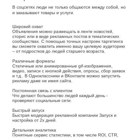
Джанкой
Ростов-
Дзержинск
В соцсетях люди не только общаются между собой, но
на-
Дону
и заказывают товары и услуги.
Димитровград
Рыбинск
Е
Рязань
Широкий охват
Евпатория
Объявления можно размещать в ленте новостей,
С
сторис или в виде рекламных постов в тематических
Екатеринбург
сообществах. С помощью точных настроек таргетинга
Салават
Елец
вы сможете охватить именно вашу целевую аудиторию
Самара
Ессентуки
– от подростков до людей старшего возраста.
Санкт-
Ж
Петербург
Различные форматы
Статичные или анимированные gif-изображения,
Саранск
Жуковский
видео, записи с кнопкой действия, опросы, сбор заявок
Сарапул
и т.д.. В Одноклассники и ВКонтакте можно запустить
З
Саратов
рекламу даже не имея сайта.
Севастополь
Златоуст
Постоянная связь с клиентом
Сергиев
И
Что делают большинство людей каждый день -
Посад
проверяют социальные сети.
Серпухов
Иваново
Симферополь
Ижевск
Быстрый запуск
Смоленск
Быстрая модерация рекламной компании Запуск и
Й
настройка от 2х дней.
Сочи
Ставрополь
Йошкар-
Детальная аналитика
Старый
Ола
Понятные сервис статистики, в том числе ROI, CTR,
Оскол