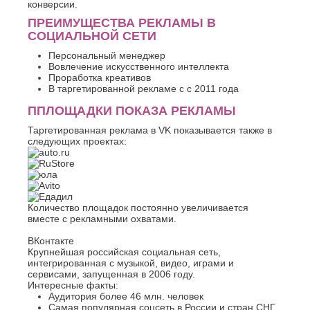
конверсии.
К
Стерлитамак
ПРЕИМУЩЕСТВА РЕКЛАМЫ В
Судак
Казань
СОЦИАЛЬНОЙ СЕТИ
Сургут
Калининград
Сызрань
Персональный менеджер
Калуга
Вовлечение искусственного интеллекта
Сыктывкар
Каменск-
Проработка креативов
Уральский
Т
В таргетированной рекламе с с 2011 года
Камышин
ППЛОЩАДКИ ПОКАЗА РЕКЛАМЫ
Таганрог
Каспийск
Тамбов
Кемерово
Таргетированная реклама в VK показывается также в
Тверь
Керчь
следующих проектах:
Тольятти
Киров
Тула
Кисловодск
Тюмень
Ковров
Коломна
У
Копейск
Количество площадок постоянно увеличивается
вместе с рекламными охватами.
Ульяновск
Кострома
Уфа
Красногорск
ВКонтакте
Краснодар
Крупнейшая российская социальная сеть,
Ф
Курган
интегрированная с музыкой, видео, играми и
сервисами, запущенная в 2006 году.
Феодосия
Курск
Интересные факты:
Х
Л
Аудитория более 46 млн. человек
Самая популярная соцсеть в России и стран СНГ