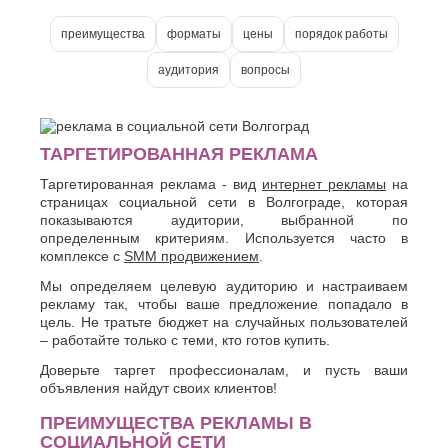
О
Березники
преимущества
форматы
цены
порядок работы
Благовещенск
Обнинск
Брянск
Одинцово
аудитория
вопросы
Октябрьский
В
Омск
Великий
Орел
Новгород
Оренбург
Владикавказ
ТАРГЕТИРОВАННАЯ РЕКЛАМА
Орехово-
Владимир
Зуево
Таргетированная реклама - вид
интернет рекламы
на
Волгоград
Орск
страницах социальной сети в Волгограде, которая
Волгодонск
показываются аудитории, выбранной по
П
Волжск
определенным критериям. Используется часто в
Волжский
комплексе с
SMM продвижением
.
Пенза
Вологда
Первоуральск
Мы определяем целевую аудиторию и настраиваем
Воронеж
Пермь
рекламу так, чтобы ваше предложение попадало в
Петрозаводск
Г
цель. Не тратьте бюджет на случайных пользователей
Подольск
– работайте только с теми, кто готов купить.
Геленджик
Псков
Доверьте таргет профессионалам, и пусть ваши
Грозный
Пушкино
объявления найдут своих клиентов!
Пятигорск
Д
ПРЕИМУЩЕСТВА РЕКЛАМЫ В
Р
Дербент
СОЦИАЛЬНОЙ СЕТИ