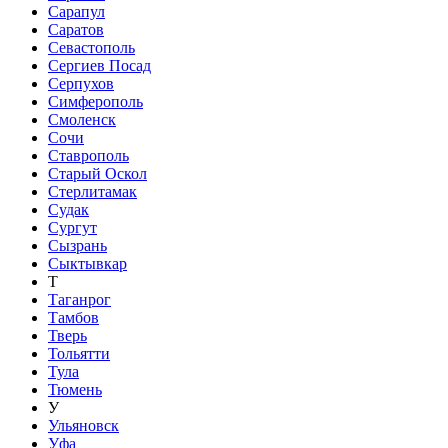
Сарапул
Саратов
Севастополь
Сергиев Посад
Серпухов
Симферополь
Смоленск
Сочи
Ставрополь
Старый Оскол
Стерлитамак
Судак
Сургут
Сызрань
Сыктывкар
Т
Таганрог
Тамбов
Тверь
Тольятти
Тула
Тюмень
У
Ульяновск
Уфа