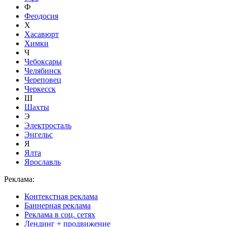
Ф
Феодосия
Х
Хасавюрт
Химки
Ч
Чебоксары
Челябинск
Череповец
Черкесск
Ш
Шахты
Э
Электросталь
Энгельс
Я
Ялта
Ярославль
Реклама:
Контекстная реклама
Баннерная реклама
Реклама в соц. сетях
Лендинг + продвижение