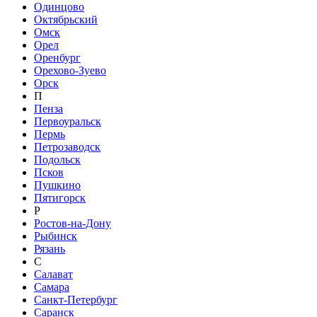
Одинцово
Октябрьский
Омск
Орел
Оренбург
Орехово-Зуево
Орск
П
Пенза
Первоуральск
Пермь
Петрозаводск
Подольск
Псков
Пушкино
Пятигорск
Р
Ростов-на-Дону
Рыбинск
Рязань
С
Салават
Самара
Санкт-Петербург
Саранск