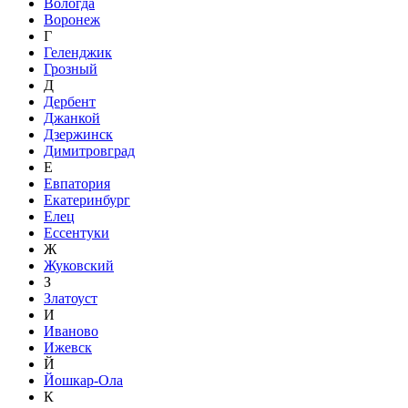
Вологда
Воронеж
Г
Геленджик
Грозный
Д
Дербент
Джанкой
Дзержинск
Димитровград
Е
Евпатория
Екатеринбург
Елец
Ессентуки
Ж
Жуковский
З
Златоуст
И
Иваново
Ижевск
Й
Йошкар-Ола
К