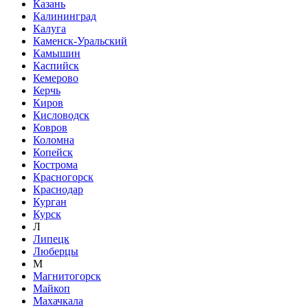
Казань
Калининград
Калуга
Каменск-Уральский
Камышин
Каспийск
Кемерово
Керчь
Киров
Кисловодск
Ковров
Коломна
Копейск
Кострома
Красногорск
Краснодар
Курган
Курск
Л
Липецк
Люберцы
М
Магнитогорск
Майкоп
Махачкала