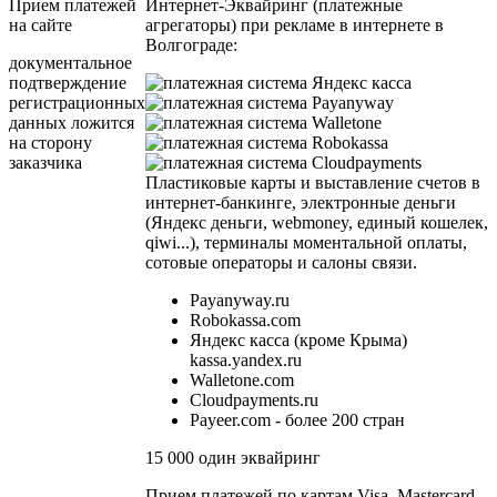
Прием платежей
Интернет-Эквайринг (платежные
на сайте
агрегаторы) при рекламе в интернете в
Волгограде:
документальное
подтверждение
регистрационных
данных ложится
на сторону
заказчика
Пластиковые карты и выставление счетов в
интернет-банкинге, электронные деньги
(Яндекс деньги, webmoney, единый кошелек,
qiwi...), терминалы моментальной оплаты,
сотовые операторы и салоны связи.
Payanyway.ru
Robokassa.com
Яндекс касса (кроме Крыма)
kassa.yandex.ru
Walletone.com
Cloudpayments.ru
Payeer.com - более 200 стран
15 000 один эквайринг
Прием платежей по картам Visa, Mastercard