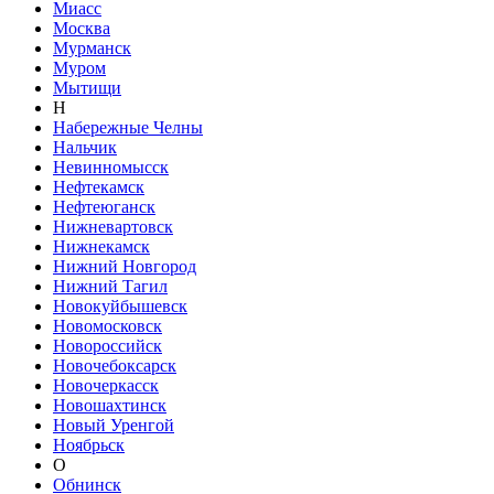
Миасс
Москва
Мурманск
Муром
Мытищи
Н
Набережные Челны
Нальчик
Невинномысск
Нефтекамск
Нефтеюганск
Нижневартовск
Нижнекамск
Нижний Новгород
Нижний Тагил
Новокуйбышевск
Новомосковск
Новороссийск
Новочебоксарск
Новочеркасск
Новошахтинск
Новый Уренгой
Ноябрьск
О
Обнинск