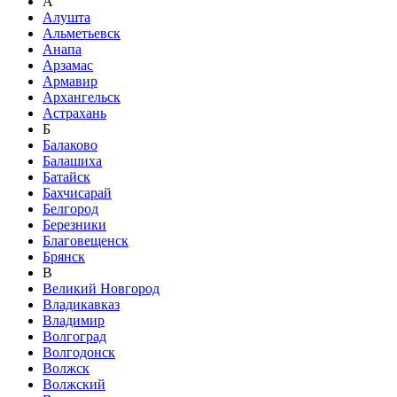
А
Алушта
Альметьевск
Анапа
Арзамас
Армавир
Архангельск
Астрахань
Б
Балаково
Балашиха
Батайск
Бахчисарай
Белгород
Березники
Благовещенск
Брянск
В
Великий Новгород
Владикавказ
Владимир
Волгоград
Волгодонск
Волжск
Волжский