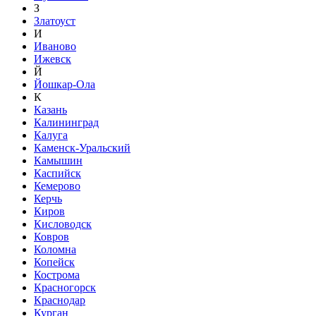
З
Златоуст
И
Иваново
Ижевск
Й
Йошкар-Ола
К
Казань
Калининград
Калуга
Каменск-Уральский
Камышин
Каспийск
Кемерово
Керчь
Киров
Кисловодск
Ковров
Коломна
Копейск
Кострома
Красногорск
Краснодар
Курган