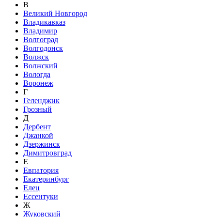
В
Великий Новгород
Владикавказ
Владимир
Волгоград
Волгодонск
Волжск
Волжский
Вологда
Воронеж
Г
Геленджик
Грозный
Д
Дербент
Джанкой
Дзержинск
Димитровград
Е
Евпатория
Екатеринбург
Елец
Ессентуки
Ж
Жуковский