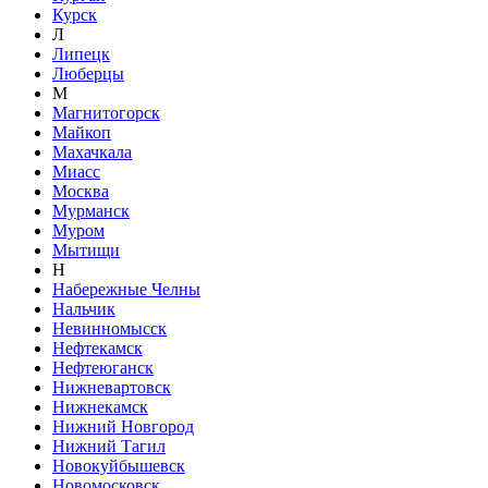
Курск
Л
Липецк
Люберцы
М
Магнитогорск
Майкоп
Махачкала
Миасс
Москва
Мурманск
Муром
Мытищи
Н
Набережные Челны
Нальчик
Невинномысск
Нефтекамск
Нефтеюганск
Нижневартовск
Нижнекамск
Нижний Новгород
Нижний Тагил
Новокуйбышевск
Новомосковск