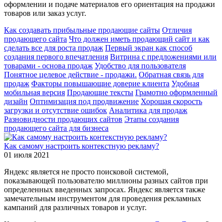
оформлении и подаче материалов его ориентация на продажи
товаров или заказ услуг.
Как создавать прибыльные продающие сайты
Отличия
продающего сайта
Что должен иметь продающий сайт и как
сделать все для роста продаж
Первый экран как способ
создания первого впечатления
Витрина с предложениями или
товарами - основа продаж
Удобство для пользователя
Понятное целевое действие - продажи.
Обратная связь для
продаж
Факторы повышающие доверие клиента
Удобная
мобильная версия
Продающие тексты
Грамотно оформленный
дизайн
Оптимизация под продвижение
Хорошая скорость
загрузки и отсутствие ошибок
Аналитика для продаж
Разновидности продающих сайтов
Этапы создания
продающего сайта для бизнеса
Как самому настроить контекстную рекламу?
01 июля 2021
Яндекс является не просто поисковой системой,
показывающей пользователю миллионы разных сайтов при
определенных введенных запросах. Яндекс является также
замечательным инструментом для проведения рекламных
кампаний для различных товаров и услуг.