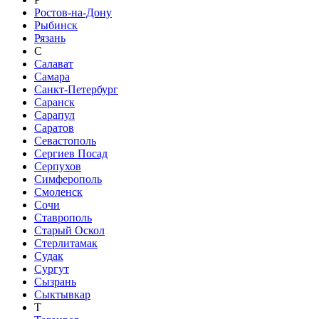
Ростов-на-Дону
Рыбинск
Рязань
С
Салават
Самара
Санкт-Петербург
Саранск
Сарапул
Саратов
Севастополь
Сергиев Посад
Серпухов
Симферополь
Смоленск
Сочи
Ставрополь
Старый Оскол
Стерлитамак
Судак
Сургут
Сызрань
Сыктывкар
Т