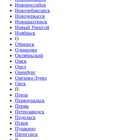
Новороссийск
Новочебоксарск
Новочеркасск
Новошахтинск
Новый Уренгой
Ноябрьск
О
Обнинск
Одинцово
Октябрьский
Омск
Орел
Оренбург
Орехово-Зуево
Орск
П
Пенза
Первоуральск
Пермь
Петрозаводск
Подольск
Псков
Пушкино
Пятигорск
Р