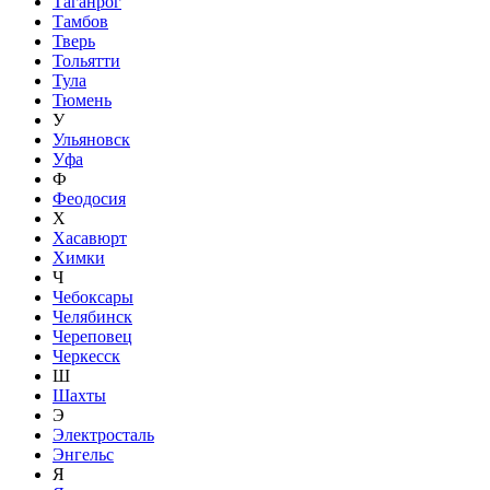
Таганрог
Тамбов
Тверь
Тольятти
Тула
Тюмень
У
Ульяновск
Уфа
Ф
Феодосия
Х
Хасавюрт
Химки
Ч
Чебоксары
Челябинск
Череповец
Черкесск
Ш
Шахты
Э
Электросталь
Энгельс
Я