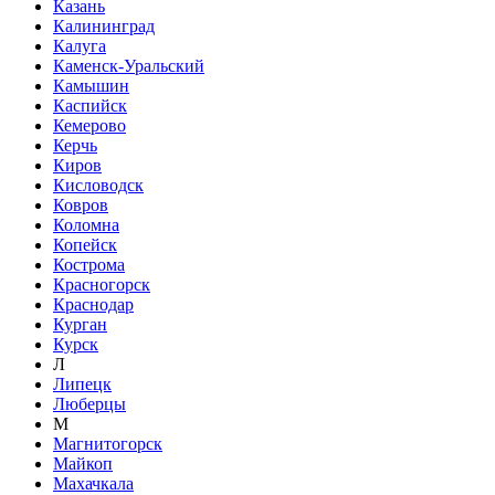
Казань
Калининград
Калуга
Каменск-Уральский
Камышин
Каспийск
Кемерово
Керчь
Киров
Кисловодск
Ковров
Коломна
Копейск
Кострома
Красногорск
Краснодар
Курган
Курск
Л
Липецк
Люберцы
М
Магнитогорск
Майкоп
Махачкала