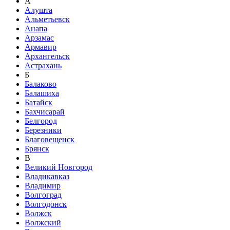
А
Алушта
Альметьевск
Анапа
Арзамас
Армавир
Архангельск
Астрахань
Б
Балаково
Балашиха
Батайск
Бахчисарай
Белгород
Березники
Благовещенск
Брянск
В
Великий Новгород
Владикавказ
Владимир
Волгоград
Волгодонск
Волжск
Волжский