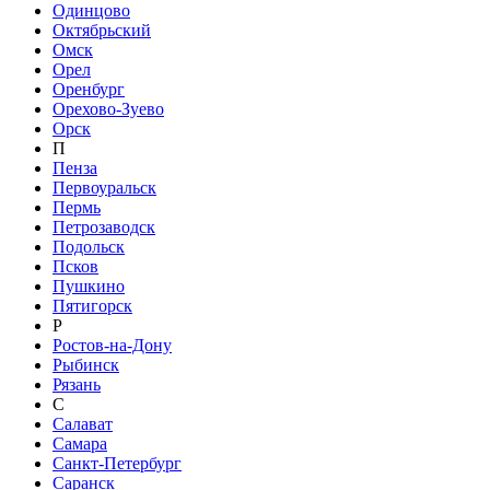
Одинцово
Октябрьский
Омск
Орел
Оренбург
Орехово-Зуево
Орск
П
Пенза
Первоуральск
Пермь
Петрозаводск
Подольск
Псков
Пушкино
Пятигорск
Р
Ростов-на-Дону
Рыбинск
Рязань
С
Салават
Самара
Санкт-Петербург
Саранск