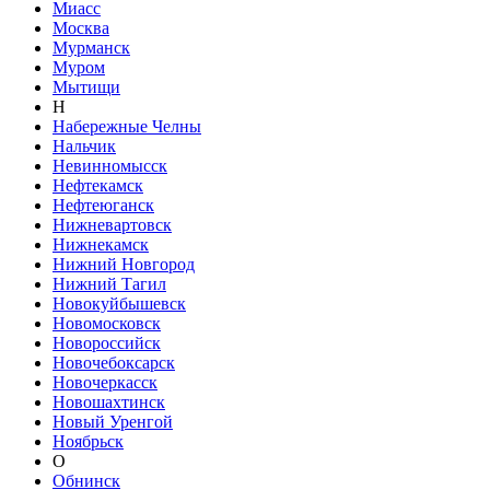
Миасс
Москва
Мурманск
Муром
Мытищи
Н
Набережные Челны
Нальчик
Невинномысск
Нефтекамск
Нефтеюганск
Нижневартовск
Нижнекамск
Нижний Новгород
Нижний Тагил
Новокуйбышевск
Новомосковск
Новороссийск
Новочебоксарск
Новочеркасск
Новошахтинск
Новый Уренгой
Ноябрьск
О
Обнинск