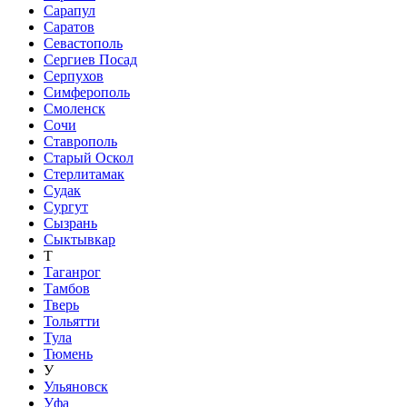
Сарапул
Саратов
Севастополь
Сергиев Посад
Серпухов
Симферополь
Смоленск
Сочи
Ставрополь
Старый Оскол
Стерлитамак
Судак
Сургут
Сызрань
Сыктывкар
Т
Таганрог
Тамбов
Тверь
Тольятти
Тула
Тюмень
У
Ульяновск
Уфа