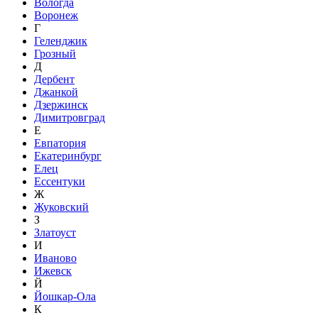
Вологда
Воронеж
Г
Геленджик
Грозный
Д
Дербент
Джанкой
Дзержинск
Димитровград
Е
Евпатория
Екатеринбург
Елец
Ессентуки
Ж
Жуковский
З
Златоуст
И
Иваново
Ижевск
Й
Йошкар-Ола
К