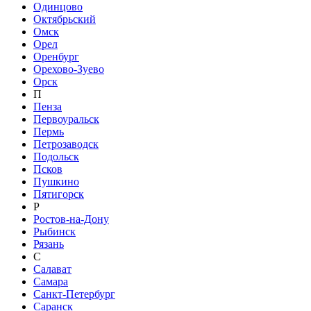
Одинцово
Октябрьский
Омск
Орел
Оренбург
Орехово-Зуево
Орск
П
Пенза
Первоуральск
Пермь
Петрозаводск
Подольск
Псков
Пушкино
Пятигорск
Р
Ростов-на-Дону
Рыбинск
Рязань
С
Салават
Самара
Санкт-Петербург
Саранск