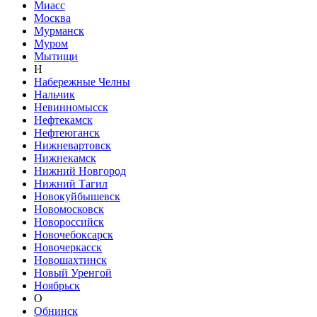
Миасс
Москва
Мурманск
Муром
Мытищи
Н
Набережные Челны
Нальчик
Невинномысск
Нефтекамск
Нефтеюганск
Нижневартовск
Нижнекамск
Нижний Новгород
Нижний Тагил
Новокуйбышевск
Новомосковск
Новороссийск
Новочебоксарск
Новочеркасск
Новошахтинск
Новый Уренгой
Ноябрьск
О
Обнинск