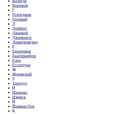
Вологда
Воронеж
Г
Геленджик
Грозный
Д
Дербент
Джанкой
Дзержинск
Димитровград
Е
Евпатория
Екатеринбург
Елец
Ессентуки
Ж
Жуковский
З
Златоуст
И
Иваново
Ижевск
Й
Йошкар-Ола
К