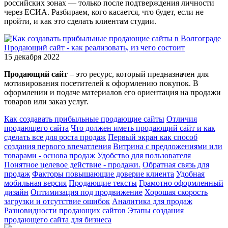
российских зонах — только после подтверждения личности
через ЕСИА. Разбираем, кого касается, что будет, если не
пройти, и как это сделать клиентам студии.
Продающий сайт - как реализовать, из чего состоит
15 декабря 2022
Продающий сайт
– это ресурс, который предназначен для
мотивирования посетителей к оформлению покупок. В
оформлении и подаче материалов его ориентация на продажи
товаров или заказ услуг.
Как создавать прибыльные продающие сайты
Отличия
продающего сайта
Что должен иметь продающий сайт и как
сделать все для роста продаж
Первый экран как способ
создания первого впечатления
Витрина с предложениями или
товарами - основа продаж
Удобство для пользователя
Понятное целевое действие - продажи.
Обратная связь для
продаж
Факторы повышающие доверие клиента
Удобная
мобильная версия
Продающие тексты
Грамотно оформленный
дизайн
Оптимизация под продвижение
Хорошая скорость
загрузки и отсутствие ошибок
Аналитика для продаж
Разновидности продающих сайтов
Этапы создания
продающего сайта для бизнеса