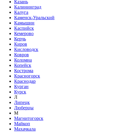
Казань
Калининград
Калуга
Каменск-Уральский
Камышин
Каспийск
Кемерово
Керчь
Киров
Кисловодск
Ковров
Коломна
Копейск
Кострома
Красногорск
Краснодар
Курган
Курск
Л
Липецк
Люберцы
М
Магнитогорск
Майкоп
Махачкала