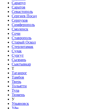
Сарапул
Саратов
Севастополь
Сергиев Посад
Серпухов
Симферополь
Смоленск
Сочи
Ставрополь
Старый Оскол
Стерлитамак
Судак
Сургут
Сызрань
Сыктывкар
Т
Таганрог
Тамбов
Тверь
Тольятти
Тула
Тюмень
У
Ульяновск
Уфа