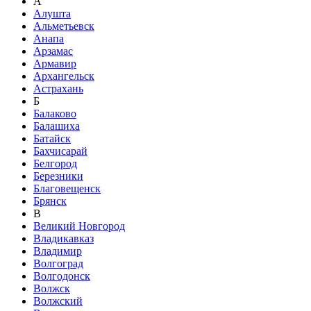
А
Алушта
Альметьевск
Анапа
Арзамас
Армавир
Архангельск
Астрахань
Б
Балаково
Балашиха
Батайск
Бахчисарай
Белгород
Березники
Благовещенск
Брянск
В
Великий Новгород
Владикавказ
Владимир
Волгоград
Волгодонск
Волжск
Волжский