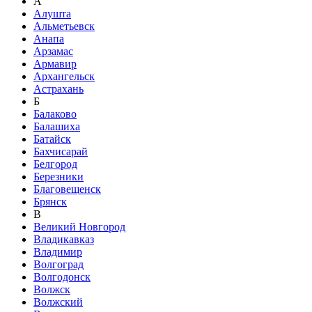
А
Алушта
Альметьевск
Анапа
Арзамас
Армавир
Архангельск
Астрахань
Б
Балаково
Балашиха
Батайск
Бахчисарай
Белгород
Березники
Благовещенск
Брянск
В
Великий Новгород
Владикавказ
Владимир
Волгоград
Волгодонск
Волжск
Волжский