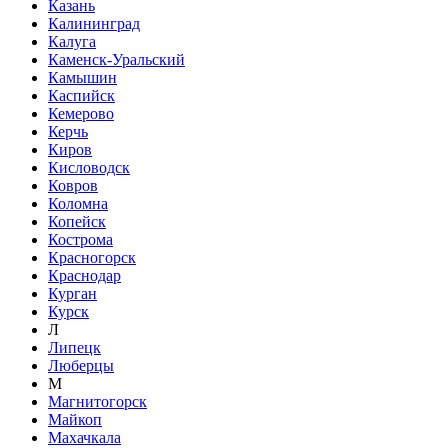
Казань
Калининград
Калуга
Каменск-Уральский
Камышин
Каспийск
Кемерово
Керчь
Киров
Кисловодск
Ковров
Коломна
Копейск
Кострома
Красногорск
Краснодар
Курган
Курск
Л
Липецк
Люберцы
М
Магнитогорск
Майкоп
Махачкала