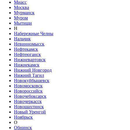
Миасс
Москва
Мурманск
Муром
Мытищи
Н
Набережные Челны
Нальчик
Невинномысск
Нефтекамск
Нефтеюганск
Нижневартовск
Нижнекамск
Нижний Новгород
Нижний Тагил
Новокуйбышевск
Новомосковск
Новороссийск
Новочебоксарск
Новочеркасск
Новошахтинск
Новый Уренгой
Ноябрьск
О
Обнинск