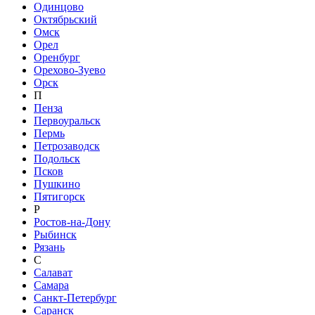
Одинцово
Октябрьский
Омск
Орел
Оренбург
Орехово-Зуево
Орск
П
Пенза
Первоуральск
Пермь
Петрозаводск
Подольск
Псков
Пушкино
Пятигорск
Р
Ростов-на-Дону
Рыбинск
Рязань
С
Салават
Самара
Санкт-Петербург
Саранск