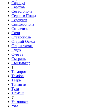
Сарапул
Саратов
Севастополь
Сергиев Посад
Серпухов
Симферополь
Смоленск
Сочи
Ставрополь
Старый Оскол
Стерлитамак
Судак
Сургут
Сызрань
Сыктывкар
Т
Таганрог
Тамбов
Тверь
Тольятти
Тула
Тюмень
У
Ульяновск
Уфа