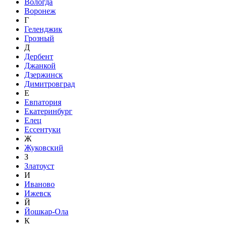
Вологда
Воронеж
Г
Геленджик
Грозный
Д
Дербент
Джанкой
Дзержинск
Димитровград
Е
Евпатория
Екатеринбург
Елец
Ессентуки
Ж
Жуковский
З
Златоуст
И
Иваново
Ижевск
Й
Йошкар-Ола
К