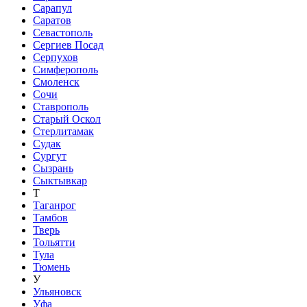
Сарапул
Саратов
Севастополь
Сергиев Посад
Серпухов
Симферополь
Смоленск
Сочи
Ставрополь
Старый Оскол
Стерлитамак
Судак
Сургут
Сызрань
Сыктывкар
Т
Таганрог
Тамбов
Тверь
Тольятти
Тула
Тюмень
У
Ульяновск
Уфа