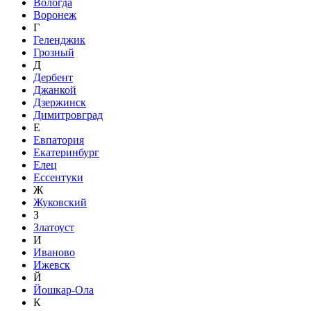
Вологда
Воронеж
Г
Геленджик
Грозный
Д
Дербент
Джанкой
Дзержинск
Димитровград
Е
Евпатория
Екатеринбург
Елец
Ессентуки
Ж
Жуковский
З
Златоуст
И
Иваново
Ижевск
Й
Йошкар-Ола
К