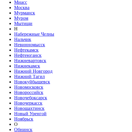
Миасс
Москва
Мурманск
Муром
Мытищи
Н
Набережные Челны
Нальчик
Невинномысск
Нефтекамск
Нефтеюганск
Нижневартовск
Нижнекамск
Нижний Новгород
Нижний Тагил
Новокуйбышевск
Новомосковск
Новороссийск
Новочебоксарск
Новочеркасск
Новошахтинск
Новый Уренгой
Ноябрьск
О
Обнинск