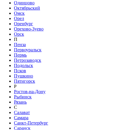
Одинцово
Октябрьский
Омск
Орел
Оренбург
Орехово-Зуево
Орск
П
Пенза
Первоуральск
Пермь
Петрозаводск
Подольск
Псков
Пушкино
Пятигорск
Р
Ростов-на-Дону
Рыбинск
Рязань
С
Салават
Самара
Санкт-Петербург
Саранск