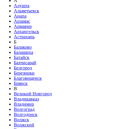
А
Алушта
Альметьевск
Анапа
Арзамас
Армавир
Архангельск
Астрахань
Б
Балаково
Балашиха
Батайск
Бахчисарай
Белгород
Березники
Благовещенск
Брянск
В
Великий Новгород
Владикавказ
Владимир
Волгоград
Волгодонск
Волжск
Волжский