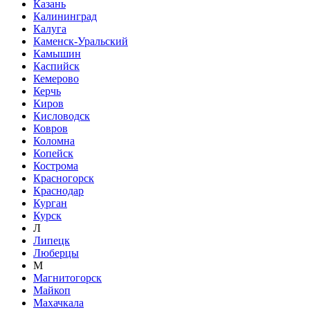
Казань
Калининград
Калуга
Каменск-Уральский
Камышин
Каспийск
Кемерово
Керчь
Киров
Кисловодск
Ковров
Коломна
Копейск
Кострома
Красногорск
Краснодар
Курган
Курск
Л
Липецк
Люберцы
М
Магнитогорск
Майкоп
Махачкала