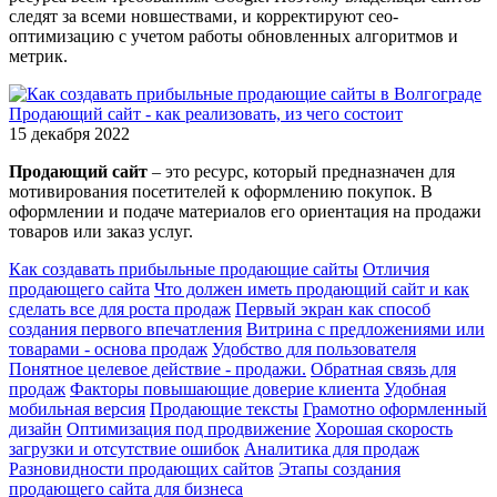
следят за всеми новшествами, и корректируют сео-
оптимизацию с учетом работы обновленных алгоритмов и
метрик.
Продающий сайт - как реализовать, из чего состоит
15 декабря 2022
Продающий сайт
– это ресурс, который предназначен для
мотивирования посетителей к оформлению покупок. В
оформлении и подаче материалов его ориентация на продажи
товаров или заказ услуг.
Как создавать прибыльные продающие сайты
Отличия
продающего сайта
Что должен иметь продающий сайт и как
сделать все для роста продаж
Первый экран как способ
создания первого впечатления
Витрина с предложениями или
товарами - основа продаж
Удобство для пользователя
Понятное целевое действие - продажи.
Обратная связь для
продаж
Факторы повышающие доверие клиента
Удобная
мобильная версия
Продающие тексты
Грамотно оформленный
дизайн
Оптимизация под продвижение
Хорошая скорость
загрузки и отсутствие ошибок
Аналитика для продаж
Разновидности продающих сайтов
Этапы создания
продающего сайта для бизнеса