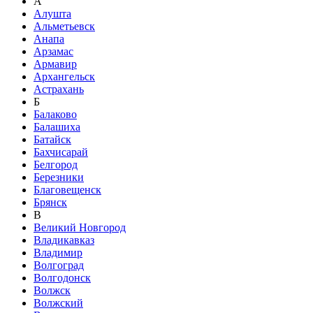
А
Алушта
Альметьевск
Анапа
Арзамас
Армавир
Архангельск
Астрахань
Б
Балаково
Балашиха
Батайск
Бахчисарай
Белгород
Березники
Благовещенск
Брянск
В
Великий Новгород
Владикавказ
Владимир
Волгоград
Волгодонск
Волжск
Волжский