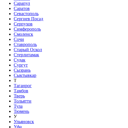
Сарапул
Саратов
Севастополь
Сергиев Посад
Серпухов
Симферополь
Смоленск
Сочи
Ставрополь
Старый Оскол
Стерлитамак
Судак
Сургут
Сызрань
Сыктывкар
Т
Таганрог
Тамбов
Тверь
Тольятти
Тула
Тюмень
У
Ульяновск
Уфа