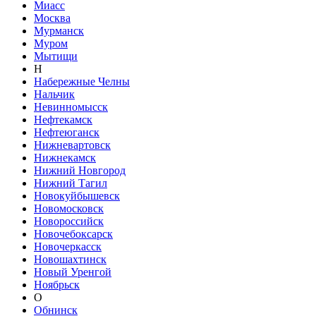
Миасс
Москва
Мурманск
Муром
Мытищи
Н
Набережные Челны
Нальчик
Невинномысск
Нефтекамск
Нефтеюганск
Нижневартовск
Нижнекамск
Нижний Новгород
Нижний Тагил
Новокуйбышевск
Новомосковск
Новороссийск
Новочебоксарск
Новочеркасск
Новошахтинск
Новый Уренгой
Ноябрьск
О
Обнинск