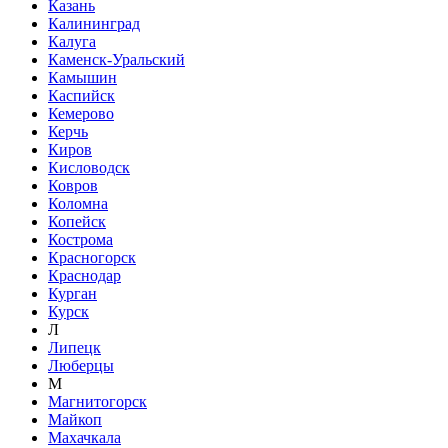
Казань
Калининград
Калуга
Каменск-Уральский
Камышин
Каспийск
Кемерово
Керчь
Киров
Кисловодск
Ковров
Коломна
Копейск
Кострома
Красногорск
Краснодар
Курган
Курск
Л
Липецк
Люберцы
М
Магнитогорск
Майкоп
Махачкала