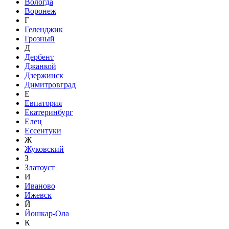
Вологда
Воронеж
Г
Геленджик
Грозный
Д
Дербент
Джанкой
Дзержинск
Димитровград
Е
Евпатория
Екатеринбург
Елец
Ессентуки
Ж
Жуковский
З
Златоуст
И
Иваново
Ижевск
Й
Йошкар-Ола
К