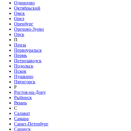
Одинцово
Октябрьский
Омск
Орел
Оренбург
Орехово-Зуево
Орск
П
Пенза
Первоуральск
Пермь
Петрозаводск
Подольск
Псков
Пушкино
Пятигорск
Р
Ростов-на-Дону
Рыбинск
Рязань
С
Салават
Самара
Санкт-Петербург
Саранск