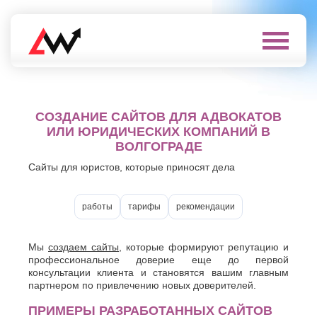
Выберите
город
Нефтеюганск
А
СОЗДАНИЕ САЙТОВ ДЛЯ АДВОКАТОВ
Нижневартовск
Нижнекамск
ИЛИ ЮРИДИЧЕСКИХ КОМПАНИЙ В
Алушта
Нижний
ВОЛГОГРАДЕ
Альметьевск
Новгород
Анапа
Сайты для юристов, которые приносят дела
Нижний
Арзамас
Тагил
Армавир
Новокуйбышевск
Архангельск
работы
тарифы
рекомендации
Новомосковск
Астрахань
Новороссийск
Б
Новочебоксарск
Мы
создаем сайты
, которые формируют репутацию и
Новочеркасск
Балаково
профессиональное доверие еще до первой
Новошахтинск
Балашиха
консультации клиента и становятся вашим главным
Новый
партнером по привлечению новых доверителей.
Батайск
Уренгой
Бахчисарай
Ноябрьск
ПРИМЕРЫ РАЗРАБОТАННЫХ САЙТОВ
Белгород