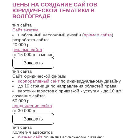
К
ЦЕНЫ НА СОЗДАНИЕ САЙТОВ
тематике
юридическая
,
эффективная юридическая
Стерлитамак
услуги
- крымский
поддержка бизнеса
ЮРИДИЧЕСКОЙ ТЕМАТИКИ В
Судак
консалтинговый центр
Казань
ВОЛГОГРАДЕ
Сургут
Калининград
Сызрань
тип сайта
Калуга
Сайт визитка
Сыктывкар
Каменск-
шаблонный несложный дизайн (
пример сайта
)
Уральский
Т
разработка сайта:
Камышин
20 000 р.
Таганрог
Каспийск
реклама сайта
:
от
15 000 р. в месяц
Тамбов
Кемерово
Тверь
Керчь
Заказать
Тольятти
Киров
тип сайта
Тула
Кисловодск
Сайт юридической фирмы
Тюмень
Ковров
корпоративный сайт
по индивидуальному дизайну
до 10 страница по направления областей права
Коломна
У
карточки юристов с привязкой к услугам - до 10 шт.
Копейск
создание сайта:
Ульяновск
Кострома
60 000 р.
Уфа
Красногорск
продвижение сайта
:
от
30 000 р.
Краснодар
Ф
Курган
Заказать
Феодосия
Курск
тип сайта
Х
Л
Коллегия адвокатов
бизнес сайт
по индивидуальному дизайну