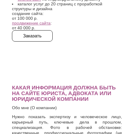
Хасавюрт
Липецк
каталог услуг до 20 страниц с проработкой
Химки
структуры и дизайна
Люберцы
создание сайта:
Ч
М
от
100 000 р.
продвижение сайта
:
Чебоксары
Магнитогорск
от
40 000 р.
Челябинск
Майкоп
Заказать
Череповец
Махачкала
Черкесск
Миасс
Москва
Ш
Мурманск
Шахты
Муром
Мытищи
Э
Н
Электросталь
Энгельс
Набережные
КАКАЯ ИНФОРМАЦИЯ ДОЛЖНА БЫТЬ
Челны
НА САЙТЕ ЮРИСТА, АДВОКАТА ИЛИ
Я
Нальчик
ЮРИДИЧЕСКОЙ КОМПАНИИ
Ялта
Невинномысск
Обо мне (О компании)
Ярославль
Нефтекамск
Нужно показать экспертизу и человеческое лицо,
карьерный путь, ключевые дела в прошлом,
специализация. Фото в рабочей обстановке:
качественные, профессиональные фотографии (не